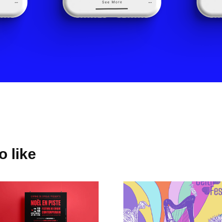
 like
Noël en 
Celtifest 
Piste
2026