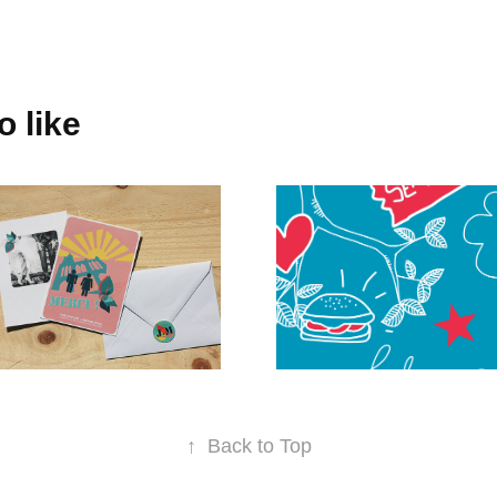
 like
Faire Part 
Candidature
de Mariage
Illustration
Illustration // Papeterie
↑
Back to Top